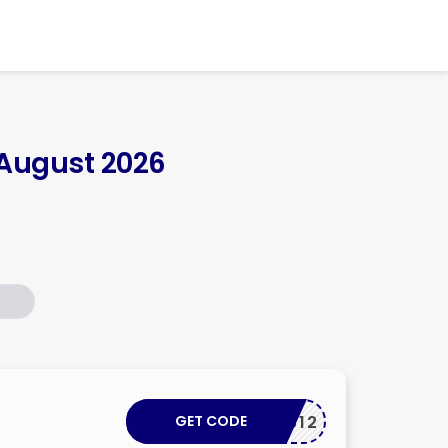
Skip
to
content
 August 2026
e
GET CODE
BRSS12